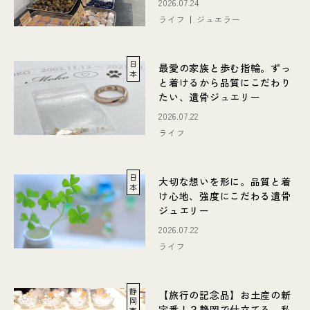
2026.07.24
ライフ
ジュエラー
日
最愛の家族と歩む指輪。ずっ
本
と着けるから品質にこだわり
たい、遺骨ジュエリー
2026.07.22
ライフ
日
大切な想いを形に。品質と着
本
け心地、強度にこだわる遺骨
ジュエリー
2026.07.22
ライフ
静
【旅行の記念品】お土産の新
岡
定番！？静岡で仕立てる、私