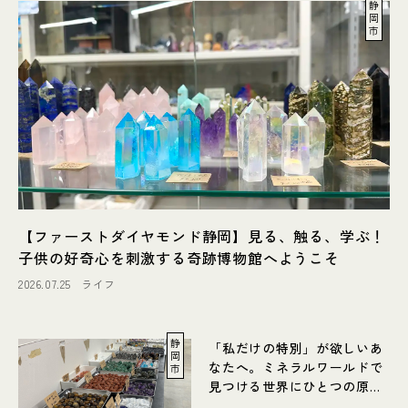
静
岡
市
【ファーストダイヤモンド静岡】見る、触る、学ぶ！
子供の好奇心を刺激する奇跡博物館へようこそ
2026.07.25
ライフ
静
「私だけの特別」が欲しいあ
岡
なたへ。ミネラルワールドで
市
見つける世界にひとつの原
石・色石