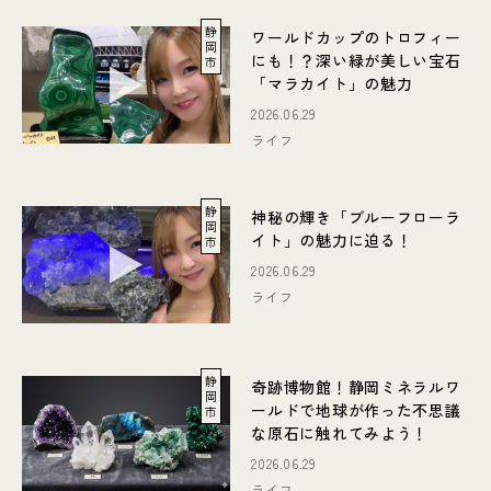
静
ワールドカップのトロフィー
岡
にも！？深い緑が美しい宝石
市
「マラカイト」の魅力
2026.06.29
ライフ
静
神秘の輝き「ブルーフローラ
岡
イト」の魅力に迫る！
市
2026.06.29
ライフ
静
奇跡博物館！静岡ミネラルワ
岡
ールドで地球が作った不思議
市
な原石に触れてみよう！
2026.06.29
ライフ