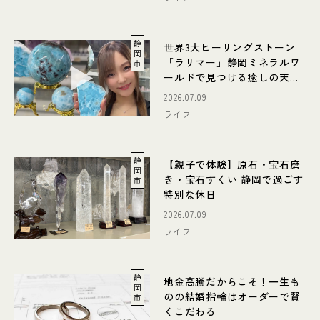
静
世界3大ヒーリングストーン
岡
「ラリマー」静岡ミネラルワ
市
ールドで見つける癒しの天然
石
2026.07.09
ライフ
静
【親子で体験】原石・宝石磨
岡
き・宝石すくい 静岡で過ごす
市
特別な休日
2026.07.09
ライフ
静
地金高騰だからこそ！一生も
岡
のの結婚指輪はオーダーで賢
市
くこだわる