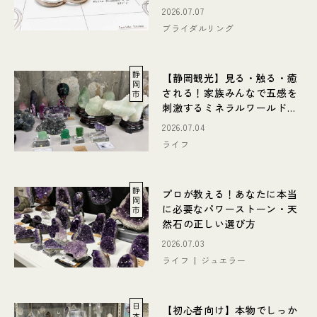
2026.07.07
ブライダルリング
静
【静岡観光】見る・触る・癒
岡
される！家族みんなで五感を
市
刺激するミネラルワールド体
験
2026.07.04
ライフ
静
プロが教える！あなたに本当
岡
に必要なパワーストーン・天
市
然石の正しい選び方
2026.07.03
ライフ
ジュエラー
日
【初心者向け】本物でしっか
本