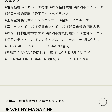
人気タグ
婚約指輪
プロポーズ特集
静岡結婚式場
静岡市プロポーズ
静岡市婚約指輪
静岡手作りペアリング
国際宝飾展公式インフルエンサー
金沢市プロポーズ
富山市プロポーズ
福井市プロポーズ
静岡市婚約指輪人気
静岡市婚約指輪おすすめ
静岡市婚約指輪安い
遺骨ジュエリー
グランディエール
サンタ・アムールエテルニテ
LUCIR-K
TIARA
ETERNAL FIRST DIMAOND静岡
FIRST DIAMOND静岡彫金工房
LUCIR-K BRIDAL浜松
ETERNAL FIRST DIAMOND浜松
SELF BEAUTYBOX
価値あるお得な情報を店舗からプレゼン
JEWELRY MAGAZINE