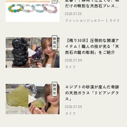
市
だけの特別な天然石ブレスレ
ット
2026.07.20
ファッションジュエリー
ライフ
静
【残り30日】圧倒的な開運ア
岡
イテム！職人の技が光る「天
市
然石の龍の彫刻」をご紹介
2026.07.09
ライフ
静
エジプトの砂漠が産んだ奇跡
岡
の天然ガラス「リビアングラ
市
ス」
2026.07.09
ライフ