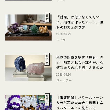
日
「効果」は信じなくてもい
本
い。地球が作ったアート、原
石の魅力と選び方
2026.06.29
ライフ
静
地球の記憶を宿す「原石」の
岡
力 加工されない輝きが、な
市
ぜ私たちの心を揺さぶるのか
2026.06.26
ジュエラー
静
【限定開催】パワーストーン
岡
＆天然石が大集合！静岡ミネ
市
ラルワールドの見どころ