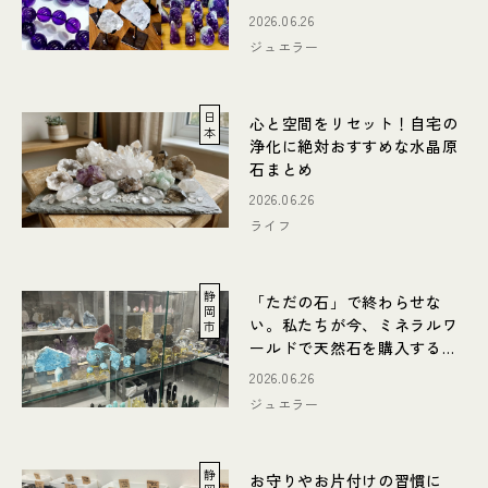
2026.06.26
ジュエラー
日
心と空間をリセット！自宅の
本
浄化に絶対おすすめな水晶原
石まとめ
2026.06.26
ライフ
静
「ただの石」で終わらせな
岡
い。私たちが今、ミネラルワ
市
ールドで天然石を購入する
『本当の意味』とは？
2026.06.26
ジュエラー
静
お守りやお片付けの習慣に