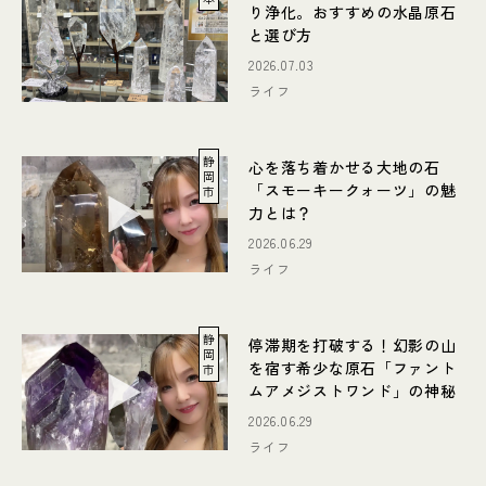
り浄化。おすすめの水晶原石
と選び方
2026.07.03
ライフ
静
心を落ち着かせる大地の石
岡
「スモーキークォーツ」の魅
市
力とは？
2026.06.29
ライフ
静
停滞期を打破する！幻影の山
岡
を宿す希少な原石「ファント
市
ムアメジストワンド」の神秘
2026.06.29
ライフ