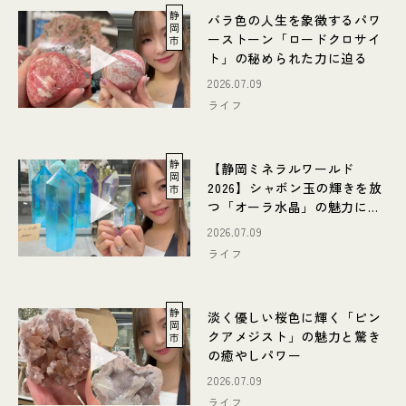
静
バラ色の人生を象徴するパワ
岡
ーストーン「ロードクロサイ
市
ト」の秘められた力に迫る
2026.07.09
ライフ
静
【静岡ミネラルワールド
岡
2026】シャボン玉の輝きを放
市
つ「オーラ水晶」の魅力に迫
る
2026.07.09
ライフ
静
淡く優しい桜色に輝く「ピン
岡
クアメジスト」の魅力と驚き
市
の癒やしパワー
2026.07.09
ライフ