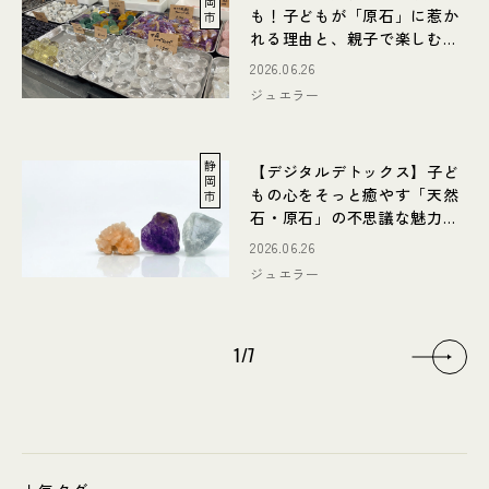
岡
も！子どもが「原石」に惹か
市
れる理由と、親子で楽しむ癒
やしの時間
2026.06.26
ジュエラー
静
【デジタルデトックス】子ど
岡
もの心をそっと癒やす「天然
市
石・原石」の不思議な魅力と
子育てへの取り入れ方
2026.06.26
ジュエラー
1
/
7