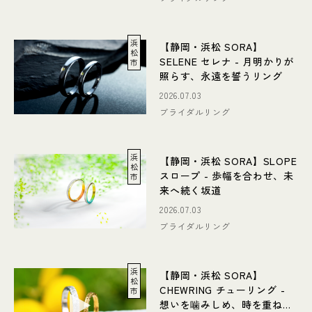
浜
【静岡・浜松 SORA】
松
SELENE セレナ - 月明かりが
市
照らす、永遠を誓うリング
2026.07.03
ブライダルリング
浜
【静岡・浜松 SORA】SLOPE
松
スロープ - 歩幅を合わせ、未
市
来へ続く坂道
2026.07.03
ブライダルリング
浜
【静岡・浜松 SORA】
松
CHEWRING チューリング -
市
想いを噛みしめ、時を重ねる