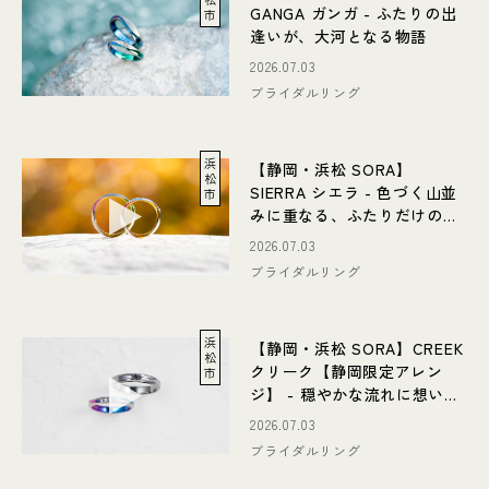
GANGA ガンガ - ふたりの出
市
逢いが、大河となる物語
2026.07.03
ブライダルリング
浜
【静岡・浜松 SORA】
松
SIERRA シエラ - 色づく山並
市
みに重なる、ふたりだけの物
語
2026.07.03
ブライダルリング
浜
【静岡・浜松 SORA】CREEK
松
クリーク【静岡限定アレン
市
ジ】 - 穏やかな流れに想いを
重ねる限定デザイン
2026.07.03
ブライダルリング