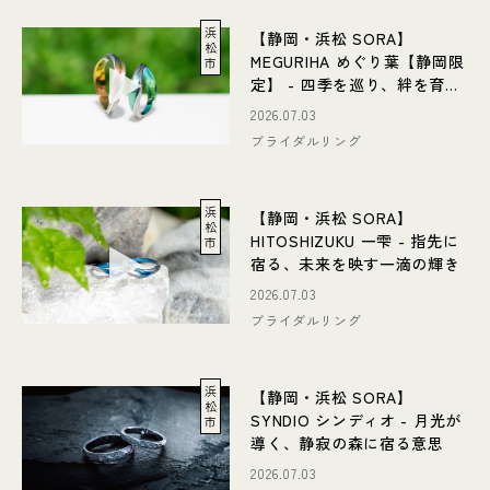
浜
【静岡・浜松 SORA】
松
MEGURIHA めぐり葉【静岡限
市
定】 - 四季を巡り、絆を育む
一枚の葉
2026.07.03
ブライダルリング
浜
【静岡・浜松 SORA】
松
HITOSHIZUKU 一雫 - 指先に
市
宿る、未来を映す一滴の輝き
2026.07.03
ブライダルリング
浜
【静岡・浜松 SORA】
松
SYNDIO シンディオ - 月光が
市
導く、静寂の森に宿る意思
2026.07.03