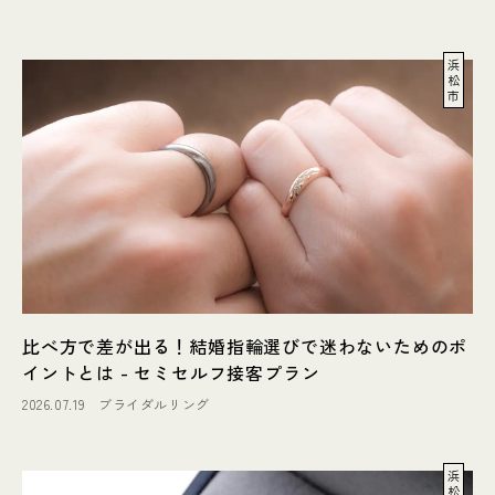
浜
松
市
比べ方で差が出る！結婚指輪選びで迷わないためのポ
イントとは - セミセルフ接客プラン
2026.07.19
ブライダルリング
浜
松