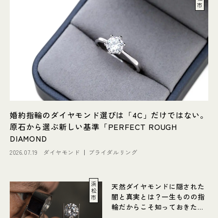
市
婚約指輪のダイヤモンド選びは「4C」だけではない。
原石から選ぶ新しい基準「PERFECT ROUGH
DIAMOND
2026.07.19
ダイヤモンド
ブライダルリング
浜
天然ダイヤモンドに隠された
松
闇と真実とは？一生ものの指
市
輪だからこそ知っておきたい
ダイヤモンド選び