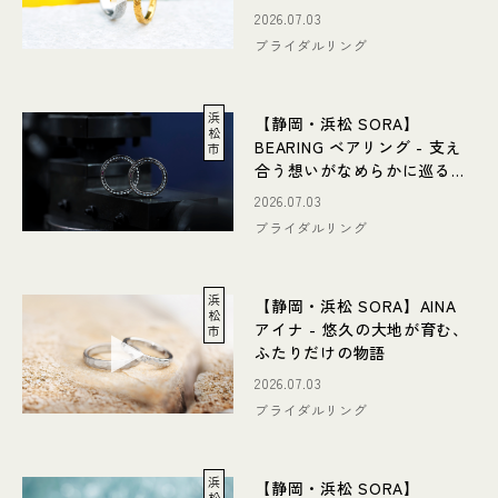
結婚指輪
2026.07.03
ブライダルリング
浜
【静岡・浜松 SORA】
松
BEARING ベアリング - 支え
市
合う想いがなめらかに巡る結
婚指輪
2026.07.03
ブライダルリング
浜
【静岡・浜松 SORA】AINA
松
アイナ - 悠久の大地が育む、
市
ふたりだけの物語
2026.07.03
ブライダルリング
浜
【静岡・浜松 SORA】
松