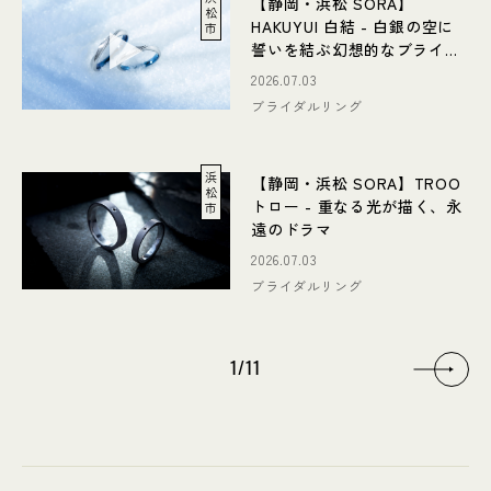
【静岡・浜松 SORA】
松
HAKUYUI 白結 - 白銀の空に
市
誓いを結ぶ幻想的なブライダ
ルリング
2026.07.03
ブライダルリング
浜
【静岡・浜松 SORA】TROO
松
トロー - 重なる光が描く、永
市
遠のドラマ
2026.07.03
ブライダルリング
1
/
11