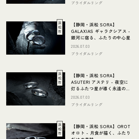
ブライダルリング
浜
【静岡・浜松 SORA】
松
GALAXIAS ギャラクシアス -
市
銀河に宿る、ふたりの中心星
2026.07.03
ブライダルリング
浜
【静岡・浜松 SORA】
松
ASUTERI アステリ - 夜空に
市
灯るふたつ星が導く永遠のき
らめき
2026.07.03
ブライダルリング
浜
【静岡・浜松 SORA】OROT
松
オロト - 月食が描く、ふたり
市