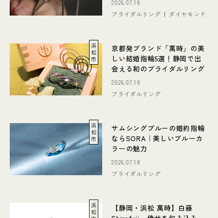
2026.07.18
ブライダルリング
ダイヤモンド
浜
京都発ブランド「萬時」の美
松
しい結婚指輪5選！静岡で出
市
会える和のブライダルリング
2026.07.18
ブライダルリング
浜
サムシングブルーの婚約指輪
松
ならSORA｜美しいブルーカ
市
ラーの魅力
2026.07.18
ブライダルリング
浜
【静岡・浜松 萬時】白藤
松