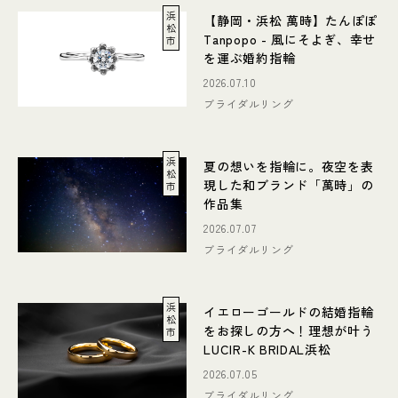
浜
【静岡・浜松 萬時】たんぽぽ
松
Tanpopo - 風にそよぎ、幸せ
市
を運ぶ婚約指輪
2026.07.10
ブライダルリング
浜
夏の想いを指輪に。夜空を表
松
現した和ブランド「萬時」の
市
作品集
2026.07.07
ブライダルリング
浜
イエローゴールドの結婚指輪
松
をお探しの方へ！理想が叶う
市
LUCIR-K BRIDAL浜松
2026.07.05
ブライダルリング