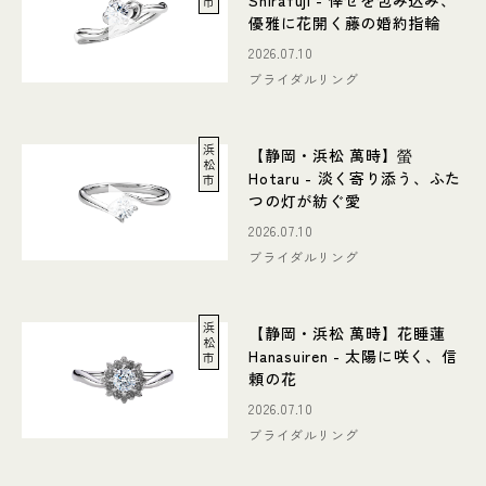
Shirafuji - 倖せを包み込み、
市
優雅に花開く藤の婚約指輪
2026.07.10
ブライダルリング
浜
【静岡・浜松 萬時】螢
松
Hotaru - 淡く寄り添う、ふた
市
つの灯が紡ぐ愛
2026.07.10
ブライダルリング
浜
【静岡・浜松 萬時】花睡蓮
松
Hanasuiren - 太陽に咲く、信
市
頼の花
2026.07.10
ブライダルリング