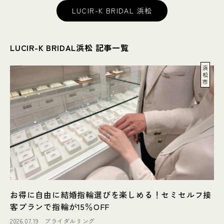
LUCIR-K BRIDAL 浜松
LUCIR-K BRIDAL浜松 記事一覧
浜
松
市
お得に自由に結婚指輪選びを楽しめる！セミセルフ接
客プランで指輪が15％OFF
2026.07.19
ブライダルリング