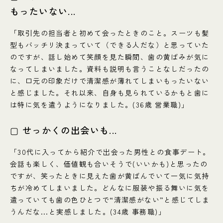
もったいない...
「取引先の担当者と初めて会ったときのこと。スーツも髪
型もバッチリ決まっていて（できる人だな）と思っていた
のですが、話し始めて笑顔を見た瞬間、歯の黄ばみが気に
なってしまいました。資料も説明も言うことなしだったの
に、口元の印象だけで清潔感が薄れてしまいもったいない
と感じました。それ以来、自身も見られているかもと歯に
は特に気を遣うようになりました。(36歳 営業職)」
▢ せっかくの出会いも...
「30代に入ってから紹介で出会った男性との食事デート。
会話も楽しく、価値観も合いそうで(いいかも)と思ったの
ですが、笑ったときに見えた歯が黄ばんでいて一気に気持
ちが冷めてしまいました。どんなに服装や振る舞いに気を
遣っていても歯の色ひとつで“清潔感がない”と感じてしま
うんだな...と実感しました。(34歳 事務職)」