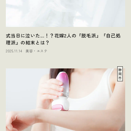
式当日に泣いた...！？花嫁2人の『脱毛派』『自己処
理派』の結末とは？
2025.11.14
美容・エステ
静
岡
市